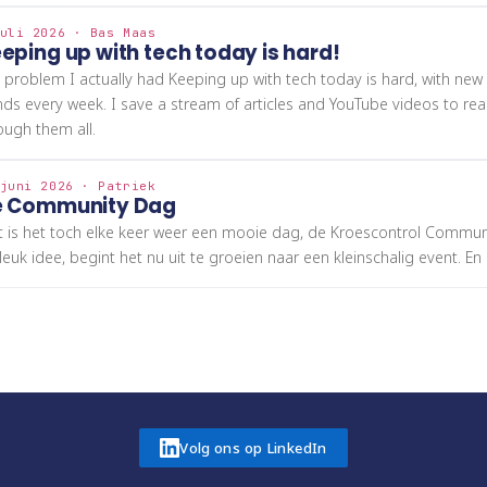
uli 2026 · Bas Maas
eping up with tech today is hard!
 problem I actually had Keeping up with tech today is hard, with new
nds every week. I save a stream of articles and YouTube videos to read
ough them all.
juni 2026 · Patriek
e Community Dag
 is het toch elke keer weer een mooie dag, de Kroescontrol Commu
 leuk idee, begint het nu uit te groeien naar een kleinschalig event. En
Volg ons op LinkedIn