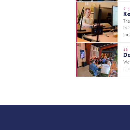
9 j
Ke
The
tre
thr
10 
D
Wat
als