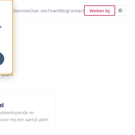
Diensten
Over ons
Team
Blog
Contact
Werken bij
s
 team.
el
 uiteenlopende en
voor mij een aantal jaren