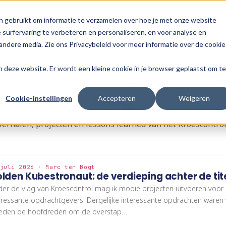
n gebruikt om informatie te verzamelen over hoe je met onze website
surfervaring te verbeteren en personaliseren, en voor analyse en
ndere media. Zie ons Privacybeleid voor meer informatie over de cookie
aan deze website. Er wordt een kleine cookie in je browser geplaatst om te
$ ls ./blog/
Blog
Cookie-instellingen
Accepteren
Weigeren
verhalen, projecten en lessons learned van het Kroescontrol
juli 2026 · Marc ter Bogt
lden Kubestronaut: de verdieping achter de tit
er de vlag van Kroescontrol mag ik mooie projecten uitvoeren voor
eressante opdrachtgevers. Dergelijke interessante opdrachten waren 
eden de hoofdreden om de overstap…