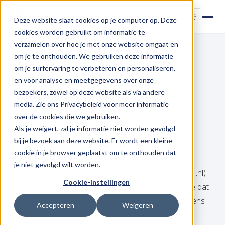
kroescontrol
Deze website slaat cookies op je computer op. Deze
cookies worden gebruikt om informatie te
verzamelen over hoe je met onze website omgaat en
om je te onthouden. We gebruiken deze informatie
om je surfervaring te verbeteren en personaliseren,
$ cat ./privacy.md
en voor analyse en meetgegevens over onze
Privacybeleid
bezoekers, zowel op deze website als via andere
media. Zie ons Privacybeleid voor meer informatie
over de cookies die we gebruiken.
Laatst bijgewerkt: 19 juni 2026
Als je weigert, zal je informatie niet worden gevolgd
bij je bezoek aan deze website. Er wordt een kleine
Kroescontrol hecht waarde aan je privacy. In dit
cookie in je browser geplaatst om te onthouden dat
beleid leggen we uit welke persoonsgegevens we
je niet gevolgd wilt worden.
verwerken wanneer je deze website (kroescontrol.nl)
Cookie-instellingen
bezoekt of contact met ons opneemt, waarom we dat
doen, op welke grondslag, hoe lang we de gegevens
Accepteren
Weigeren
bewaren en welke rechten je hebt. We verwerken